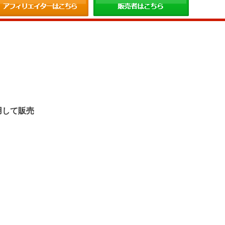
。
用して販売