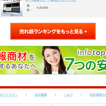
ＭＴ４裁量トレード練習君プレミアム２
価
￥29,800
格：
ガイドライン
会社概要
ヘルプ
特定商取引