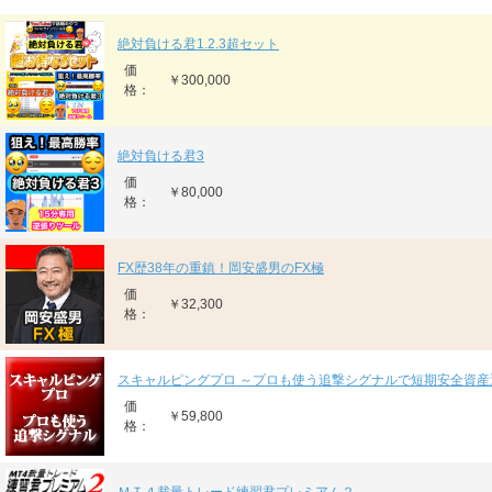
絶対負ける君1.2.3超セット
価
￥300,000
格：
絶対負ける君3
価
￥80,000
格：
FX歴38年の重鎮！岡安盛男のFX極
価
￥32,300
格：
スキャルピングプロ ～プロも使う追撃シグナルで短期安全資産
価
￥59,800
格：