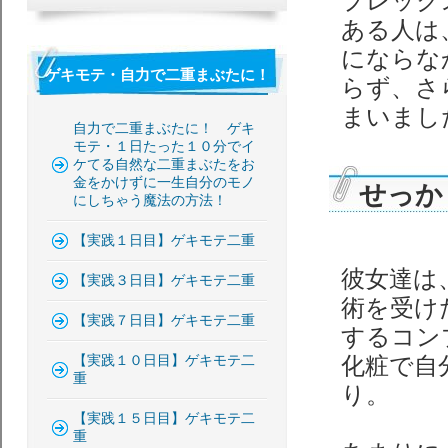
プレック
ある人は
にならな
ゲキモテ・自力で二重まぶたに！
らず、さ
まいまし
自力で二重まぶたに！ ゲキ
モテ・１日たった１０分でイ
ケてる自然な二重まぶたをお
金をかけずに一生自分のモノ
せっか
にしちゃう魔法の方法！
【実践１日目】ゲキモテ二重
彼女達は
【実践３日目】ゲキモテ二重
術を受け
【実践７日目】ゲキモテ二重
するコン
【実践１０日目】ゲキモテ二
化粧で自
重
り。
【実践１５日目】ゲキモテ二
重