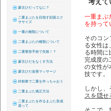
考えて
蒙古ひだってなに？
一重まぶ
二重まぶたを目指す顔面エク
ササイズ
を持って
一重の種類について
そのコン
二重まぶたの種類について
る女性は
る時間に
二重整形手術で失敗！？
完成度の
蒙古ひだをなくす方法
の女性が
蒙古ひだ改善マッサージ
技です。
絆創膏で二重を作っちゃおう
しかし、
二重まぶた矯正方法
スを隠せ
二重まぶたを作るまぶた形成
器って
そこで、