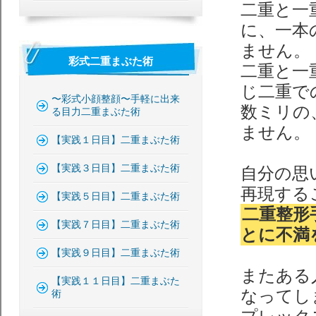
二重と一
に、一本
ません。
彩式二重まぶた術
二重と一
じ二重で
〜彩式小顔整顔〜手軽に出来
数ミリの
る目力二重まぶた術
ません。
【実践１日目】二重まぶた術
【実践３日目】二重まぶた術
自分の思
再現する
【実践５日目】二重まぶた術
二重整形
【実践７日目】二重まぶた術
とに不満
【実践９日目】二重まぶた術
またある
【実践１１日目】二重まぶた
なってし
術