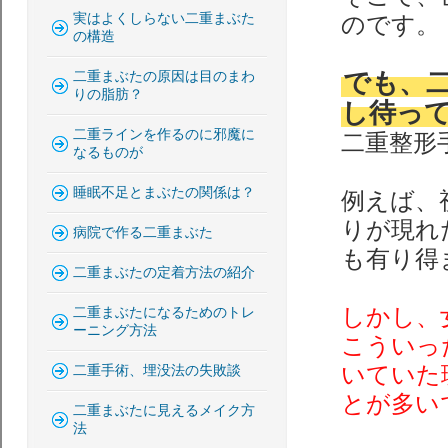
実はよくしらない二重まぶた
のです。
の構造
でも、
二重まぶたの原因は目のまわ
りの脂肪？
し待っ
二重ラインを作るのに邪魔に
二重整形
なるものが
睡眠不足とまぶたの関係は？
例えば、
りが現れ
病院で作る二重まぶた
も有り得
二重まぶたの定着方法の紹介
しかし、
二重まぶたになるためのトレ
ーニング方法
こういっ
いていた
二重手術、埋没法の失敗談
とが多い
二重まぶたに見えるメイク方
法