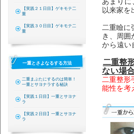
あまりに
【実践２１日目】ゲキモテ二
以来家を
重
【実践３０日目】ゲキモテ二
二重瞼に
重
き、周囲
から遠い
二重整
一重とさよなるする方法
ない場
二重整形
二重まぶたにするのは簡単！
一重とサヨナラする秘訣
能性を考
【実践１日目】一重とサヨナ
ラ
【実践２日目】一重とサヨナ
ラ