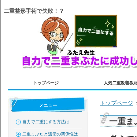
二重整形手術で失敗！？
トップページ
人気二重改善教
トップページ
メニュー
一重ま
自力で二重にする方法は
二重まぶたと遺伝の関係性は