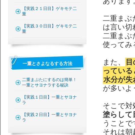
あります
【実践２１日目】ゲキモテ二
重
二重まぶ
は言い切
【実践３０日目】ゲキモテ二
重
二重まぶ
使ってみ
また、
目
一重とさよなるする方法
っている
水分が失
二重まぶたにするのは簡単！
一重とサヨナラする秘訣
が多いよ
【実践１日目】一重とサヨナ
ラ
そこで対
塗らして
【実践２日目】一重とサヨナ
ラ
うことで
それは朝