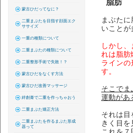
脂肪
蒙古ひだってなに？
まぶたに
二重まぶたを目指す顔面エク
ササイズ
いことが
一重の種類について
しかし、
二重まぶたの種類について
れは脂肪
ラインの
二重整形手術で失敗！？
す。
蒙古ひだをなくす方法
蒙古ひだ改善マッサージ
そこでま
運動があ
絆創膏で二重を作っちゃおう
二重まぶた矯正方法
それは目
二重まぶたを作るまぶた形成
きく目を
器って
これを７