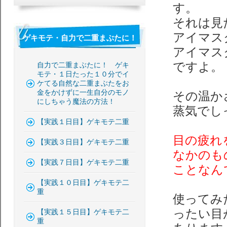
す。
それは見
アイマス
ゲキモテ・自力で二重まぶたに！
アイマス
ですよ。
自力で二重まぶたに！ ゲキ
モテ・１日たった１０分でイ
ケてる自然な二重まぶたをお
金をかけずに一生自分のモノ
その温か
にしちゃう魔法の方法！
蒸気でし
【実践１日目】ゲキモテ二重
目の疲れ
【実践３日目】ゲキモテ二重
なかのも
【実践７日目】ゲキモテ二重
ことなん
【実践１０日目】ゲキモテ二
重
使ってみ
ったい目
【実践１５日目】ゲキモテ二
重