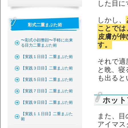
した目に
しかし、
彩式二重まぶた術
ことでは
皮膚が伸
〜彩式小顔整顔〜手軽に出来
す。
る目力二重まぶた術
【実践１日目】二重まぶた術
それで適
【実践３日目】二重まぶた術
と晩、寝
も出ると
【実践５日目】二重まぶた術
【実践７日目】二重まぶた術
ホット
【実践９日目】二重まぶた術
【実践１１日目】二重まぶた
また、目
術
アイマス