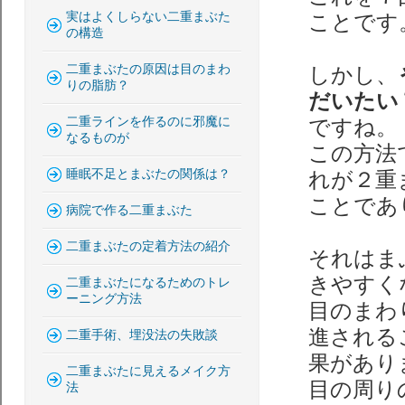
実はよくしらない二重まぶた
ことです
の構造
二重まぶたの原因は目のまわ
しかし、
りの脂肪？
だいたい
二重ラインを作るのに邪魔に
ですね。
なるものが
この方法
睡眠不足とまぶたの関係は？
れが２重
ことであ
病院で作る二重まぶた
二重まぶたの定着方法の紹介
それはま
きやすく
二重まぶたになるためのトレ
ーニング方法
目のまわ
進される
二重手術、埋没法の失敗談
果があり
二重まぶたに見えるメイク方
目の周り
法