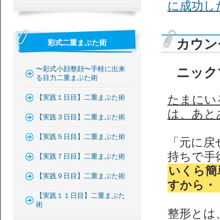
に成功し
カウン
彩式二重まぶた術
ニック
〜彩式小顔整顔〜手軽に出来
る目力二重まぶた術
たまにい
【実践１日目】二重まぶた術
は、あと
【実践３日目】二重まぶた術
【実践５日目】二重まぶた術
「元に戻
持ちで手
【実践７日目】二重まぶた術
いくら簡
【実践９日目】二重まぶた術
すから・
【実践１１日目】二重まぶた
術
整形とは