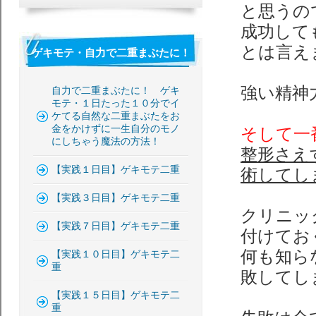
と思うの
成功して
とは言え
ゲキモテ・自力で二重まぶたに！
強い精神
自力で二重まぶたに！ ゲキ
モテ・１日たった１０分でイ
ケてる自然な二重まぶたをお
金をかけずに一生自分のモノ
そして一
にしちゃう魔法の方法！
整形さえ
【実践１日目】ゲキモテ二重
術してし
【実践３日目】ゲキモテ二重
クリニッ
【実践７日目】ゲキモテ二重
付けてお
何も知ら
【実践１０日目】ゲキモテ二
重
敗してし
【実践１５日目】ゲキモテ二
重