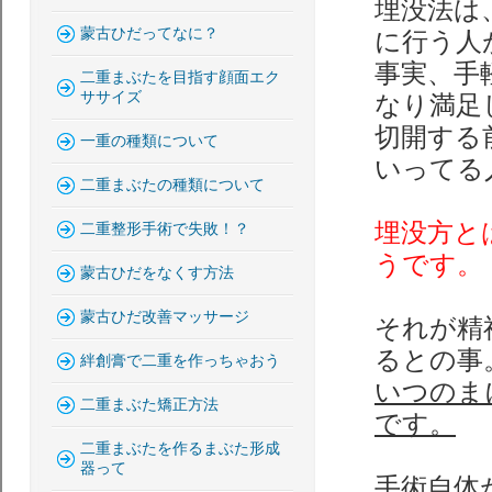
埋没法は
蒙古ひだってなに？
に行う人
事実、手
二重まぶたを目指す顔面エク
ササイズ
なり満足
切開する
一重の種類について
いってる
二重まぶたの種類について
埋没方と
二重整形手術で失敗！？
うです。
蒙古ひだをなくす方法
蒙古ひだ改善マッサージ
それが精
るとの事
絆創膏で二重を作っちゃおう
いつのま
二重まぶた矯正方法
です。
二重まぶたを作るまぶた形成
器って
手術自体