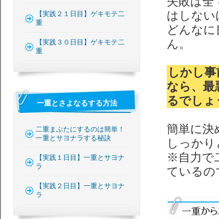
失敗は全
はしない
【実践２１日目】ゲキモテ二
重
どんなに
ん。
【実践３０日目】ゲキモテ二
重
しかし事
なら、最
るでしょ
一重とさよなるする方法
簡単に決
二重まぶたにするのは簡単！
一重とサヨナラする秘訣
しっかり
※自力で
【実践１日目】一重とサヨナ
ラ
ているの
【実践２日目】一重とサヨナ
ラ