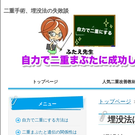
二重手術、埋没法の失敗談
トップページ
人気二重改善教
トップページ
メニュー
埋没法
自力で二重にする方法は
二重まぶたと遺伝の関係性は