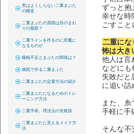
実はよくしらない二重まぶた
ずっと抱
の構造
幸せな時
二重まぶたの原因は目のまわ
ごすこと
りの脂肪？
二重ラインを作るのに邪魔に
二重にな
なるものが
怖は大き
睡眠不足とまぶたの関係は？
他人は言
などにも
病院で作る二重まぶた
失敗だと
二重まぶたの定着方法の紹介
に追い詰
二重まぶたになるためのトレ
ーニング方法
また、糸
手軽に手
二重手術、埋没法の失敗談
二重まぶたに見えるメイク方
そんな不
法